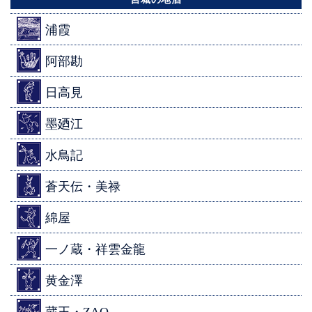
浦霞
阿部勘
日高見
墨廼江
水鳥記
蒼天伝・美禄
綿屋
一ノ蔵・祥雲金龍
黄金澤