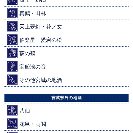
蔵王・ZAO
真鶴・田林
天上夢幻・花ノ文
伯楽星・愛宕の松
萩の鶴
宝船浪の音
その他宮城の地酒
宮城県外の地酒
八仙
花邑・両関