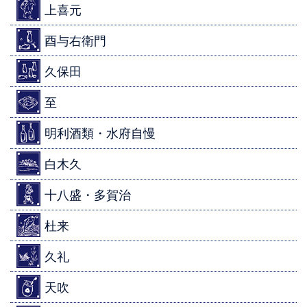
上喜元
酉与右衛門
久保田
至
明利酒類・水府自慢
白木久
十八盛・多賀治
杜来
久礼
天吹