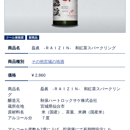
クール便推奨
新商品
商品名
磊眞 -ＲＡＩＺＩＮ- 和紅茶スパークリング
商品種別
その他宮城の地酒
価格
¥ 2,860
商品名 磊眞 -ＲＡＩＺＩＮ- 和紅茶スパークリン
グ
醸造元 秋保ハートロックサケ株式会社
蔵所在地 宮城県仙台市
原材料名 米（国産）、茶葉、米麹（国産米）
アルコール分 ７度
アルコール度数を7度に上げ、貯蔵庫にて長期間安定した