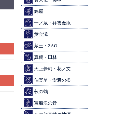
蒼天伝・美禄
綿屋
一ノ蔵・祥雲金龍
黄金澤
蔵王・ZAO
真鶴・田林
天上夢幻・花ノ文
伯楽星・愛宕の松
萩の鶴
宝船浪の音