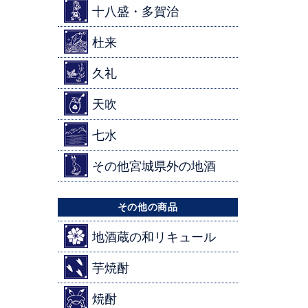
十八盛・多賀治
杜来
久礼
天吹
七水
その他宮城県外の地酒
その他の商品
地酒蔵の和リキュール
芋焼酎
焼酎