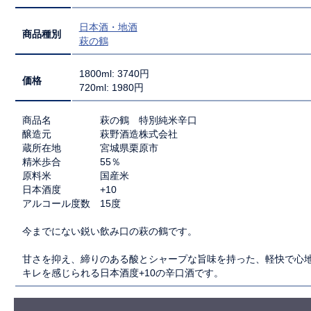
日本酒・地酒
商品種別
萩の鶴
1800ml: 3740円
価格
720ml: 1980円
商品名 萩の鶴 特別純米辛口
醸造元 萩野酒造株式会社
蔵所在地 宮城県栗原市
精米歩合 55％
原料米 国産米
日本酒度 +10
アルコール度数 15度
今までにない鋭い飲み口の萩の鶴です。
甘さを抑え、締りのある酸とシャープな旨味を持った、軽快で心
キレを感じられる日本酒度+10の辛口酒です。