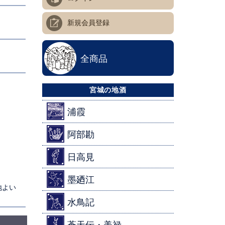
新規会員登録
全商品
宮城の地酒
浦霞
阿部勘
日高見
墨廼江
地よい
水鳥記