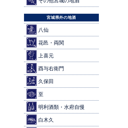
その他宮城の地酒
宮城県外の地酒
八仙
花邑・両関
上喜元
酉与右衛門
久保田
至
明利酒類・水府自慢
白木久