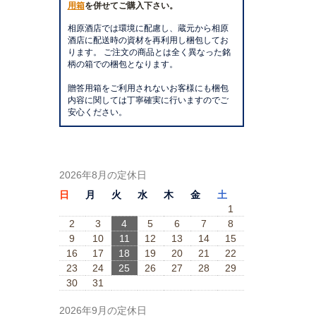
用箱
を併せてご購入下さい。
相原酒店では環境に配慮し、蔵元から相原
酒店に配送時の資材を再利用し梱包してお
ります。 ご注文の商品とは全く異なった銘
柄の箱での梱包となります。
贈答用箱をご利用されないお客様にも梱包
内容に関しては丁寧確実に行いますのでご
安心ください。
2026年8月の定休日
日
月
火
水
木
金
土
1
2
3
4
5
6
7
8
9
10
11
12
13
14
15
16
17
18
19
20
21
22
23
24
25
26
27
28
29
30
31
2026年9月の定休日