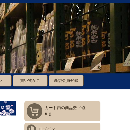
ン
買い物かご
新規会員登録
カート内の商品数: 0点
¥ 0
ログイン