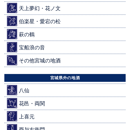
天上夢幻・花ノ文
伯楽星・愛宕の松
萩の鶴
宝船浪の音
その他宮城の地酒
宮城県外の地酒
八仙
花邑・両関
上喜元
酉与右衛門