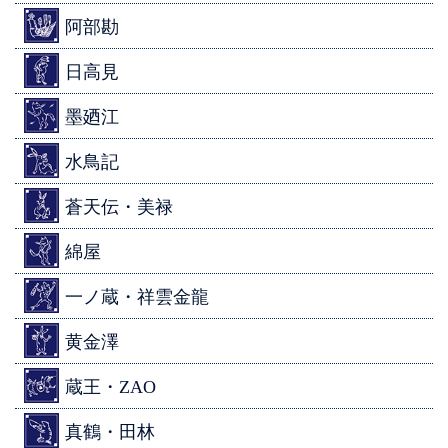
阿部勘
日高見
墨廼江
水鳥記
蒼天伝・美禄
綿屋
一ノ蔵・祥雲金龍
黄金澤
蔵王・ZAO
真鶴・田林