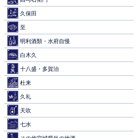
久保田
至
明利酒類・水府自慢
白木久
十八盛・多賀治
杜来
久礼
天吹
七水