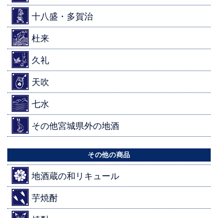
十八盛・多賀治
杜来
久礼
天吹
七水
その他宮城県外の地酒
その他の商品
地酒蔵の和リキュール
芋焼酎