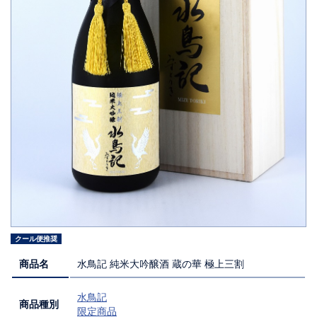
クール便推奨
商品名
水鳥記 純米大吟醸酒 蔵の華 極上三割
水鳥記
商品種別
限定商品