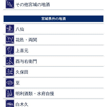
その他宮城の地酒
宮城県外の地酒
八仙
花邑・両関
上喜元
酉与右衛門
久保田
至
明利酒類・水府自慢
白木久