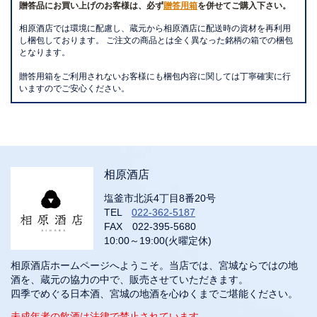
贈答品にお買い上げのお客様は、必ず
贈答用箱
を併せてご購入下さい。
相原酒店では環境に配慮し、蔵元から相原酒店に配送時の資材を再利用
し梱包しております。 ご注文の商品とは全く異なった銘柄の箱での梱包
となります。
贈答用箱をご利用されないお客様にも梱包内容に関しては丁寧確実に行
いますのでご安心ください。
相原酒店
塩釜市北浜4丁目8番20号
TEL
022-362-5187
FAX 022-395-5680
10:00～19:00(火曜定休)
相原酒店ホームページへようこそ。当店では、宮城ならではの地
酒を、蔵元の協力の中で、販売させていただきます。
四季でめぐる日本酒、宮城の地酒を心ゆくまでご堪能ください。
未成年者の飲酒は法律で禁止されています。