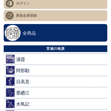
ログイン
新規会員登録
全商品
宮城の地酒
浦霞
阿部勘
日高見
墨廼江
水鳥記