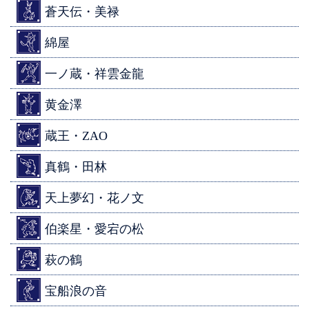
蒼天伝・美禄
綿屋
一ノ蔵・祥雲金龍
黄金澤
蔵王・ZAO
真鶴・田林
天上夢幻・花ノ文
伯楽星・愛宕の松
萩の鶴
宝船浪の音