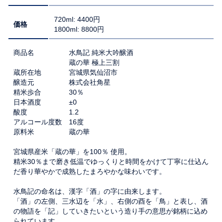
720ml: 4400円
価格
1800ml: 8800円
商品名 水鳥記 純米大吟醸酒
蔵の華 極上三割
蔵所在地 宮城県気仙沼市
醸造元 株式会社角星
精米歩合 30％
日本酒度 ±0
酸度 1.2
アルコール度数 16度
原料米 蔵の華
宮城県産米「蔵の華」を100％ 使用。
精米30％まで磨き低温でゆっくりと時間をかけて丁寧に仕込ん
だ香り華やかで成熟したまろやかな味わいです。
水鳥記の命名は、漢字「酒」の字に由来します。
「酒」の左側、三水辺を「水」、右側の酉を「鳥」と表し、酒
の物語を「記」していきたいという造り手の意思が銘柄に込め
られています。