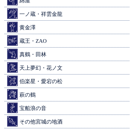
綿屋
一ノ蔵・祥雲金龍
黄金澤
蔵王・ZAO
真鶴・田林
天上夢幻・花ノ文
伯楽星・愛宕の松
萩の鶴
宝船浪の音
その他宮城の地酒