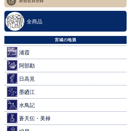
新規会員登録
全商品
宮城の地酒
浦霞
阿部勘
日高見
墨廼江
水鳥記
蒼天伝・美禄