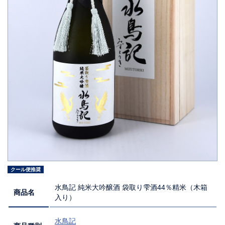
クール便推奨
水鳥記 純米大吟醸酒 袋取り雫酒44％精米（木箱
商品名
入り）
水鳥記