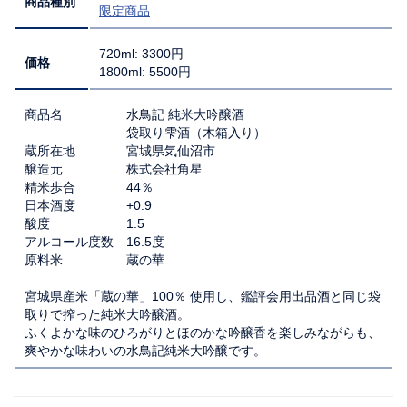
商品種別
限定商品
720ml: 3300円
価格
1800ml: 5500円
商品名 水鳥記 純米大吟醸酒
袋取り雫酒（木箱入り）
蔵所在地 宮城県気仙沼市
醸造元 株式会社角星
精米歩合 44％
日本酒度 +0.9
酸度 1.5
アルコール度数 16.5度
原料米 蔵の華
宮城県産米「蔵の華」100％ 使用し、鑑評会用出品酒と同じ袋
取りで搾った純米大吟醸酒。
ふくよかな味のひろがりとほのかな吟醸香を楽しみながらも、
爽やかな味わいの水鳥記純米大吟醸です。