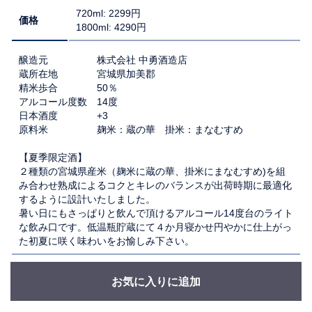
720ml: 2299円
価格
1800ml: 4290円
醸造元 株式会社 中勇酒造店
蔵所在地 宮城県加美郡
精米歩合 50％
アルコール度数 14度
日本酒度 +3
原料米 麹米：蔵の華 掛米：まなむすめ
【夏季限定酒】
２種類の宮城県産米（麹米に蔵の華、掛米にまなむすめ)を組
み合わせ熟成によるコクとキレのバランスが出荷時期に最適化
するように設計いたしました。
暑い日にもさっぱりと飲んで頂けるアルコール14度台のライト
な飲み口です。低温瓶貯蔵にて４か月寝かせ円やかに仕上がっ
た初夏に咲く味わいをお愉しみ下さい。
お気に入りに追加