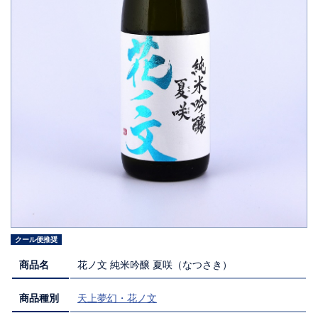
クール便推奨
商品名
花ノ文 純米吟醸 夏咲（なつさき）
商品種別
天上夢幻・花ノ文