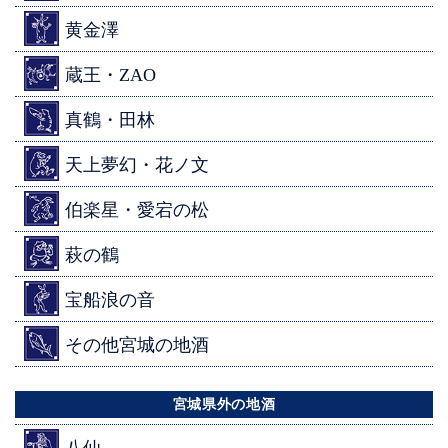
黄金澤
蔵王・ZAO
真鶴・田林
天上夢幻・花ノ文
伯楽星・愛宕の松
萩の鶴
宝船浪の音
その他宮城の地酒
宮城県外の地酒
八仙