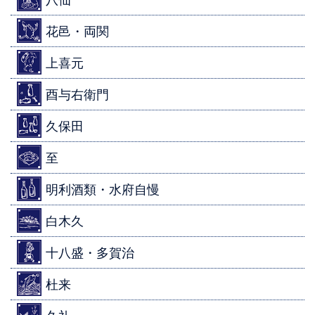
花邑・両関
上喜元
酉与右衛門
久保田
至
明利酒類・水府自慢
白木久
十八盛・多賀治
杜来