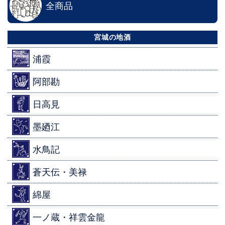
全商品
宮城の地酒
浦霞
阿部勘
日高見
墨廼江
水鳥記
蒼天伝・美禄
綿屋
一ノ蔵・祥雲金龍