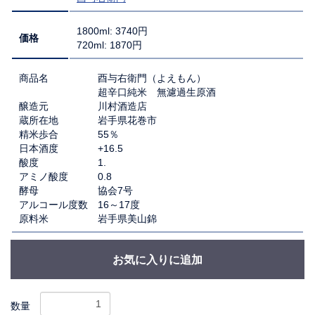
1800ml: 3740円
価格
720ml: 1870円
商品名 酉与右衛門（よえもん）
超辛口純米 無濾過生原酒
醸造元 川村酒造店
蔵所在地 岩手県花巻市
精米歩合 55％
日本酒度 +16.5
酸度 1.
アミノ酸度 0.8
酵母 協会7号
アルコール度数 16～17度
原料米 岩手県美山錦
お気に入りに追加
数量