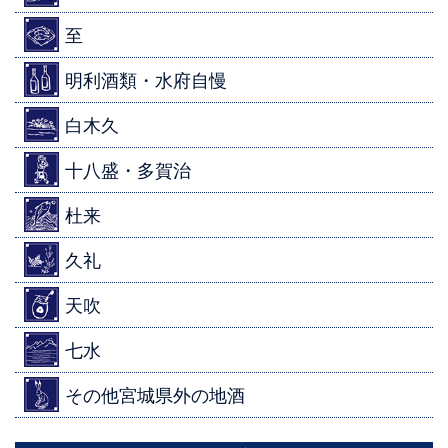
至
明利酒類・水府自慢
白木久
十八盛・多賀治
杜来
久礼
天吹
七水
その他宮城県外の地酒