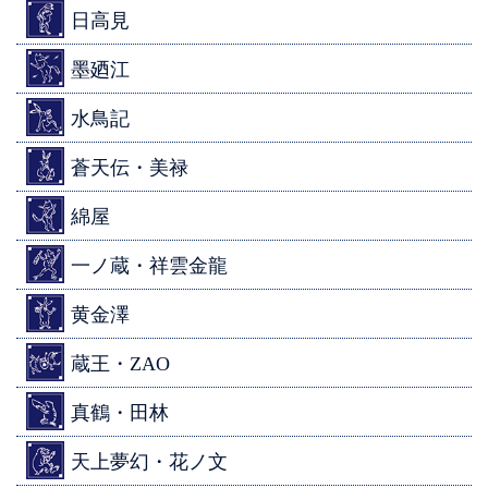
日高見
墨廼江
水鳥記
蒼天伝・美禄
綿屋
一ノ蔵・祥雲金龍
黄金澤
蔵王・ZAO
真鶴・田林
天上夢幻・花ノ文