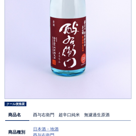
クール便推奨
商品名
酉与右衛門 超辛口純米 無濾過生原酒
日本酒・地酒
商品種別
酉与右衛門