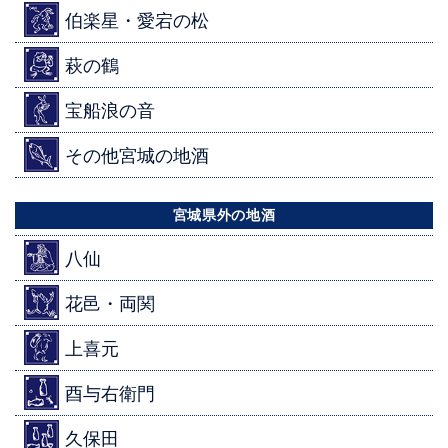
伯楽星・愛宕の松
萩の鶴
宝船浪の音
その他宮城の地酒
宮城県外の地酒
八仙
花邑・両関
上喜元
酉与右衛門
久保田