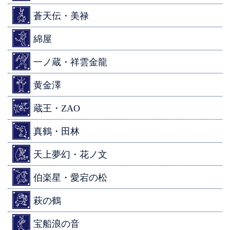
蒼天伝・美禄
綿屋
一ノ蔵・祥雲金龍
黄金澤
蔵王・ZAO
真鶴・田林
天上夢幻・花ノ文
伯楽星・愛宕の松
萩の鶴
宝船浪の音