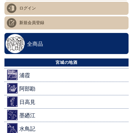
ログイン
新規会員登録
全商品
宮城の地酒
浦霞
阿部勘
日高見
墨廼江
水鳥記