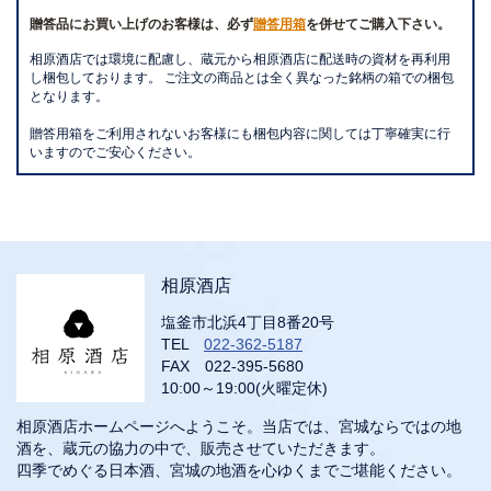
贈答品にお買い上げのお客様は、必ず
贈答用箱
を併せてご購入下さい。
相原酒店では環境に配慮し、蔵元から相原酒店に配送時の資材を再利用
し梱包しております。 ご注文の商品とは全く異なった銘柄の箱での梱包
となります。
贈答用箱をご利用されないお客様にも梱包内容に関しては丁寧確実に行
いますのでご安心ください。
相原酒店
塩釜市北浜4丁目8番20号
TEL
022-362-5187
FAX 022-395-5680
10:00～19:00(火曜定休)
相原酒店ホームページへようこそ。当店では、宮城ならではの地
酒を、蔵元の協力の中で、販売させていただきます。
四季でめぐる日本酒、宮城の地酒を心ゆくまでご堪能ください。