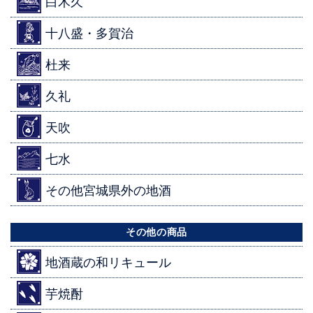
白木久
十八盛・多賀治
杜来
久礼
天吹
七水
その他宮城県外の地酒
その他の商品
地酒蔵の和リキュール
芋焼酎