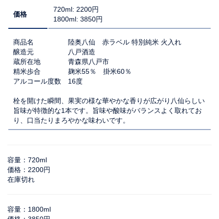
720ml: 2200円
価格
1800ml: 3850円
商品名 陸奥八仙 赤ラベル 特別純米 火入れ
醸造元 八戸酒造
蔵所在地 青森県八戸市
精米歩合 麹米55％ 掛米60％
アルコール度数 16度
栓を開けた瞬間、果実の様な華やかな香りが広がり八仙らしい
旨味が特徴的な1本です。旨味や酸味がバランスよく取れてお
り、口当たりまろやかな味わいです。
容量：720ml
価格：2200円
在庫切れ
容量：1800ml