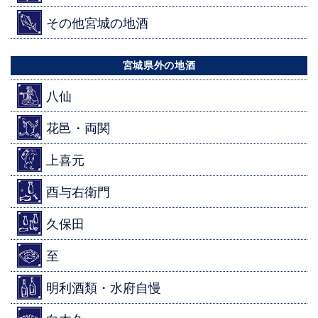
その他宮城の地酒
宮城県外の地酒
八仙
花邑・両関
上喜元
酉与右衛門
久保田
至
明利酒類・水府自慢