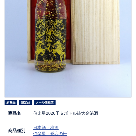
新商品
限定品
クール便推奨
商品名
伯楽星2026干支ボトル純大金箔酒
日本酒・地酒
商品種別
伯楽星・愛宕の松