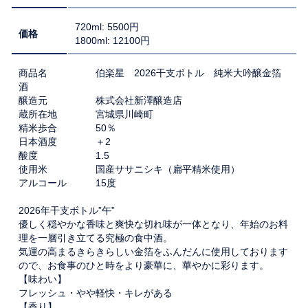
720ml: 5500円
価格
1800ml: 12100円
商品名 伯楽星 2026干支ボトル 純米大吟醸金箔
酒
醸造元 株式会社新澤醸造店
蔵所在地 宮城県川崎町
精米歩合 50％
日本酒度 ＋2
酸度 1.5
使用米 国産ササニシキ（扁平精米使用）
アルコール 15度
2026年干支ボトル”午”
優しく穏やかな香味と爽快な切れ味が一体となり、年始のお料
理を一層引き立てる究極の食中酒。
気運の高まるきらきらしい金箔をふんだんに使用しております
ので、お食事のひと時をより豪華に、華やかに彩ります。
【味わい】
フレッシュ・やや軽快・キレがある
【香り】