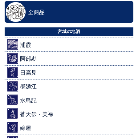
全商品
宮城の地酒
浦霞
阿部勘
日高見
墨廼江
水鳥記
蒼天伝・美禄
綿屋