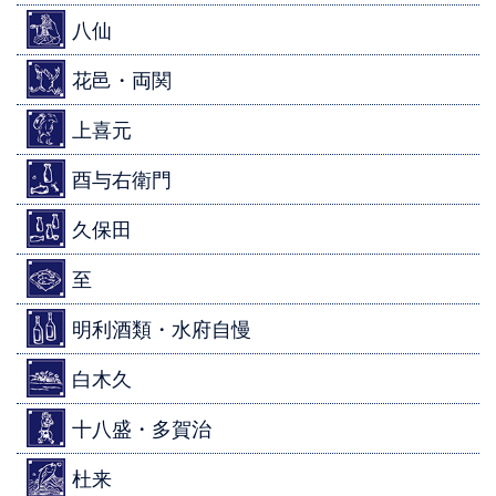
八仙
花邑・両関
上喜元
酉与右衛門
久保田
至
明利酒類・水府自慢
白木久
十八盛・多賀治
杜来