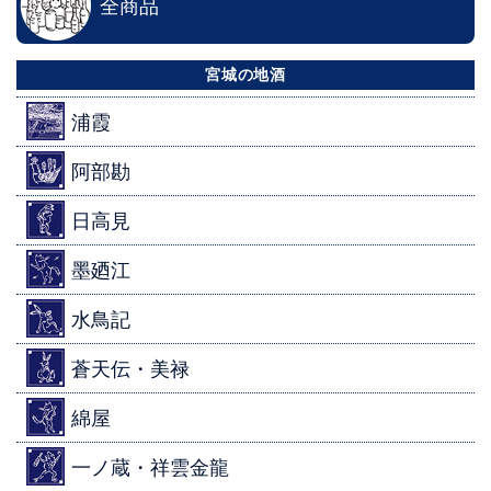
全商品
宮城の地酒
浦霞
阿部勘
日高見
墨廼江
水鳥記
蒼天伝・美禄
綿屋
一ノ蔵・祥雲金龍