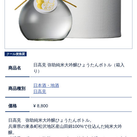
クール便推奨
日高見 弥助純米大吟醸ひょうたんボトル（箱入
商品名
り）
日本酒・地酒
商品種別
日高見
価格
¥ 8,800
日高見 弥助純米大吟醸ひょうたんボトル。
兵庫県の東条町松沢地区産山田錦100%で仕込んだ純米大吟
醸。