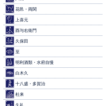
花邑・両関
上喜元
酉与右衛門
久保田
至
明利酒類・水府自慢
白木久
十八盛・多賀治
杜来
久礼