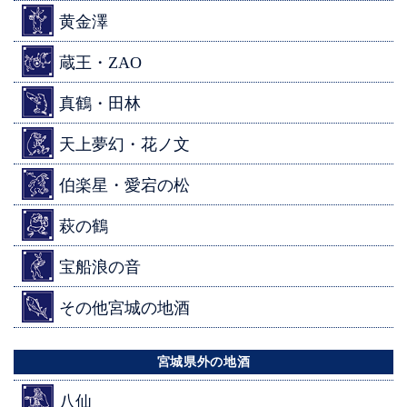
黄金澤
蔵王・ZAO
真鶴・田林
天上夢幻・花ノ文
伯楽星・愛宕の松
萩の鶴
宝船浪の音
その他宮城の地酒
宮城県外の地酒
八仙