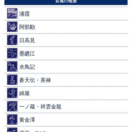
宮城の地酒
浦霞
阿部勘
日高見
墨廼江
水鳥記
蒼天伝・美禄
綿屋
一ノ蔵・祥雲金龍
黄金澤