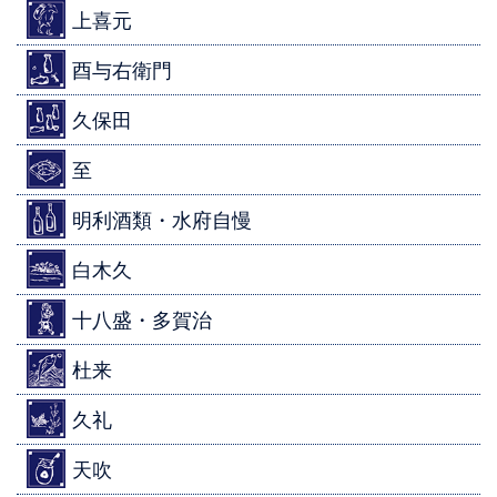
上喜元
酉与右衛門
久保田
至
明利酒類・水府自慢
白木久
十八盛・多賀治
杜来
久礼
天吹