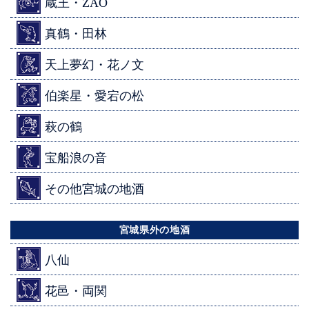
蔵王・ZAO
真鶴・田林
天上夢幻・花ノ文
伯楽星・愛宕の松
萩の鶴
宝船浪の音
その他宮城の地酒
宮城県外の地酒
八仙
花邑・両関