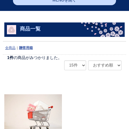
MENUを開く
商品一覧
全商品
贈答用箱
1
件
の商品がみつかりました。